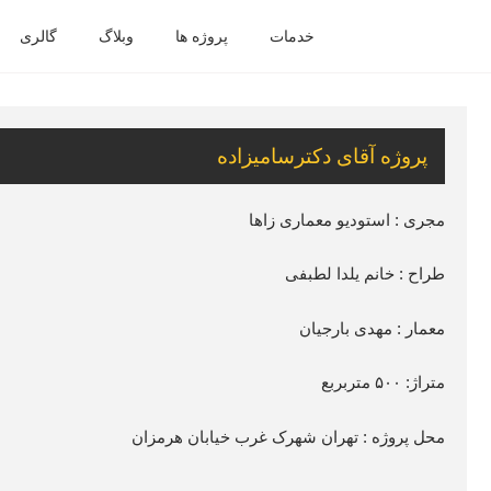
خدمات
پروژه ها
وبلاگ
گالری
پروژه آقای دکترسامیزاده
مجری : استودیو معماری زاها
طراح : خانم یلدا لطبفی
معمار : مهدی بارجیان
متراژ: ۵۰۰ متربربع
محل پروژه : تهران شهرک غرب خیابان هرمزان