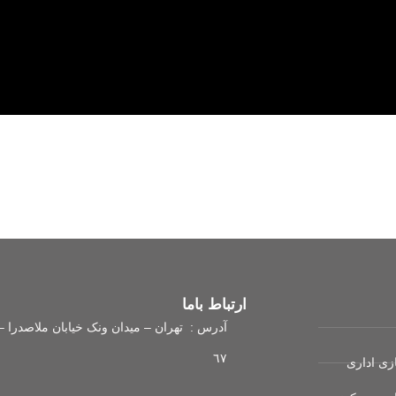
ات ایران
ارتباط باما
آدرس : تهران – ميدان ونک خيابان ملاصدرا – 
٦٧
زی اداری