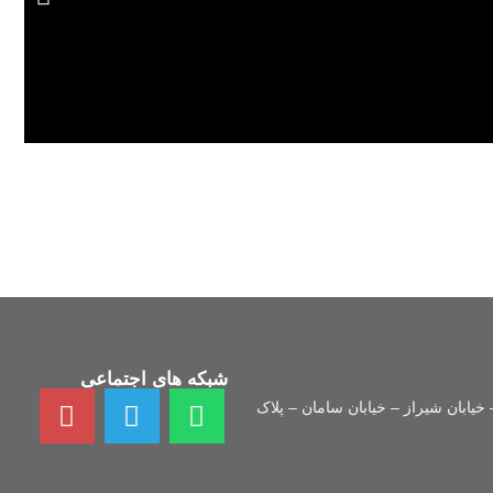
طرا
برای 
شبکه های اجتماعی
خيابان شيراز – خيابان سامان – پلاک